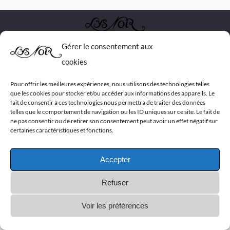
LYS NOIR CROISIERE
Gérer le consentement aux
Réseaux sociaux
cookies
© 2025-26 S.LEPROVOST
https://webinbzh.fr
Pour offrir les meilleures expériences, nous utilisons des technologies telles
que les cookies pour stocker et/ou accéder aux informations des appareils. Le
fait de consentir à ces technologies nous permettra de traiter des données
telles que le comportement de navigation ou les ID uniques sur ce site. Le fait de
ne pas consentir ou de retirer son consentement peut avoir un effet négatif sur
certaines caractéristiques et fonctions.
Accepter
Refuser
Voir les préférences