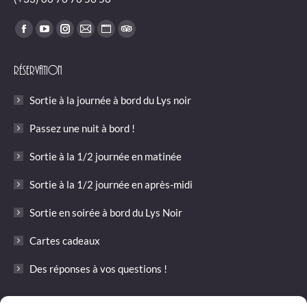
Trouvez nous sur :
Facebook
YouTube
Instagram
E-
Site
TripAdvisor
page
page
page
mail
Web
page
Réservation
opens
opens
opens
page
page
opens
in
in
in
opens
opens
in
Sortie à la journée à bord du Lys noir
new
new
new
in
in
new
window
window
window
new
new
window
Passez une nuit à bord !
window
window
Sortie à la 1/2 journée en matinée
Sortie à la 1/2 journée en après-midi
Sortie en soirée à bord du Lys Noir
Cartes cadeaux
Des réponses à vos questions !