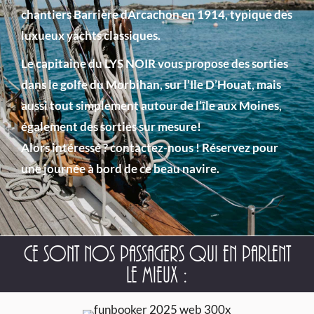
chantiers Barrière dArcachon en 1914, typique des
luxueux yachts classiques.
Le capitaine du LYS NOIR vous propose des sorties
dans le golfe du Morbihan, sur l’Ile D’Houat, mais
aussi tout simplement autour de l’île aux Moines,
également des sorties sur mesure!
Alors intéressé ? contactez-nous ! Réservez pour
une journée à bord de ce beau navire.
Ce sont nos passagers qui en parlent
le mieux :