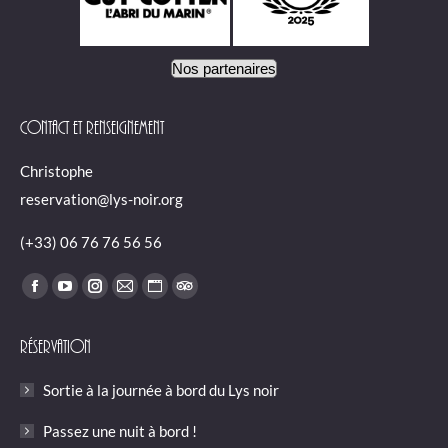
Nos partenaires
Contact et renseignement
Christophe
reservation@lys-noir.org
(+33) 06 76 76 56 56
Trouvez nous sur :
Facebook
YouTube
Instagram
E-
Site
TripAdvisor
page
page
page
mail
Web
page
Réservation
opens
opens
opens
page
page
opens
in
in
in
opens
opens
in
Sortie à la journée à bord du Lys noir
new
new
new
in
in
new
window
window
window
new
new
window
Passez une nuit à bord !