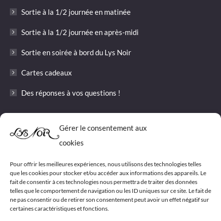
window
window
Sortie à la 1/2 journée en matinée
Sortie à la 1/2 journée en après-midi
Sortie en soirée à bord du Lys Noir
Cartes cadeaux
Des réponses à vos questions !
Informations
Gérer le consentement aux
cookies
Les tarifs 2026 pour les sorties du Lys Noir
Conditions générales de vente
Pour offrir les meilleures expériences, nous utilisons des technologies telles
que les cookies pour stocker et/ou accéder aux informations des appareils. Le
fait de consentir à ces technologies nous permettra de traiter des données
Politique de cookies (UE)
telles que le comportement de navigation ou les ID uniques sur ce site. Le fait de
ne pas consentir ou de retirer son consentement peut avoir un effet négatif sur
Nous contacter
certaines caractéristiques et fonctions.