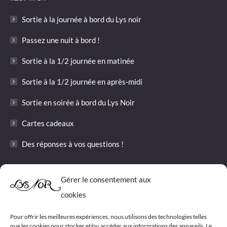
in
in
in
opens
opens
in
Sortie à la journée à bord du Lys noir
new
new
new
in
in
new
window
window
window
new
new
window
Passez une nuit à bord !
window
window
Sortie à la 1/2 journée en matinée
Sortie à la 1/2 journée en après-midi
Sortie en soirée à bord du Lys Noir
Cartes cadeaux
Des réponses à vos questions !
Informations
Gérer le consentement aux
cookies
Les tarifs 2026 pour les sorties du Lys Noir
Conditions générales de vente
Pour offrir les meilleures expériences, nous utilisons des technologies telles
que les cookies pour stocker et/ou accéder aux informations des appareils. Le