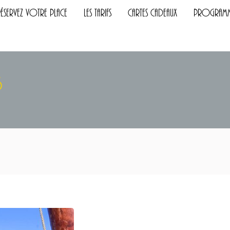
ervez Votre Place
Les Tarifs
Cartes Cadeaux
Programme
éservez Votre Place
Les Tarifs
Cartes Cadeaux
Program
5
V