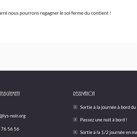
rré nous pourrons regagner le sol ferme du contient !
nseignement
Réservation
Sortie à la journée à bord du
@lys-noir.org
Passez une nuit à bord !
 76 56 56
Sortie à la 1/2 journée en m