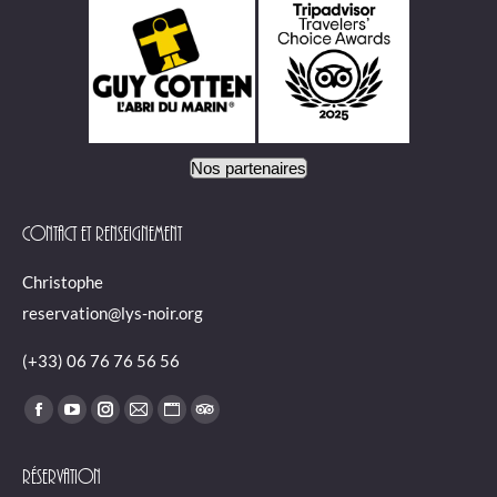
Nos partenaires
Contact et renseignement
Christophe
reservation@lys-noir.org
(+33) 06 76 76 56 56
Trouvez nous sur :
Facebook
YouTube
Instagram
E-
Site
TripAdvisor
page
page
page
mail
Web
page
Réservation
opens
opens
opens
page
page
opens