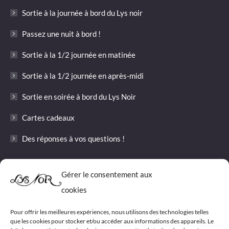
in
in
in
opens
opens
in
Sortie à la journée à bord du Lys noir
new
new
new
in
in
new
window
window
window
new
new
window
Passez une nuit à bord !
window
window
Sortie à la 1/2 journée en matinée
Sortie à la 1/2 journée en après-midi
Sortie en soirée à bord du Lys Noir
Cartes cadeaux
Des réponses à vos questions !
Informations
Gérer le consentement aux
cookies
Les tarifs 2026 pour les sorties du Lys Noir
Conditions générales de vente
Pour offrir les meilleures expériences, nous utilisons des technologies telles
que les cookies pour stocker et/ou accéder aux informations des appareils. Le