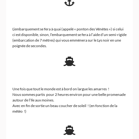
L’embarquement se fera à quai (appelé « ponton des Vénètes ») si celui
ci est disponible, sinon, l’embarquement se fera à l’aide d’un semi-rigide
(embarcation de 7 mètres) qui vous emmènera sur le Lys noir en une
poignée de secondes.
Une fois que tout le monde est à bord on largue les amarres !
Nous sommes partis pour 2 heures environ pour une belle promenade
autour de l’île aux moines.
Avec en fin de sortie un beau coucher de soleil ! (en fonction de la
météo !)