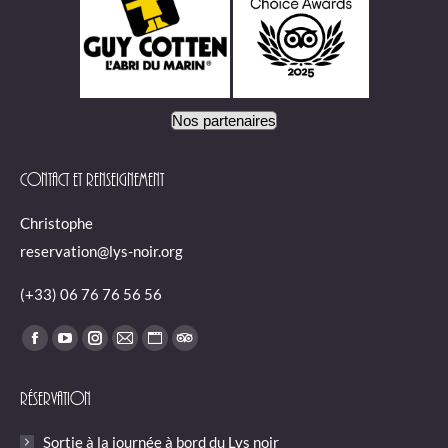
Nos partenaires
Contact et renseignement
Christophe
reservation@lys-noir.org
(+33) 06 76 76 56 56
Trouvez nous sur :
Facebook
YouTube
Instagram
E-
Site
TripAdvisor
page
page
page
mail
Web
page
Réservation
opens
opens
opens
page
page
opens
in
in
in
opens
opens
in
Sortie à la journée à bord du Lys noir